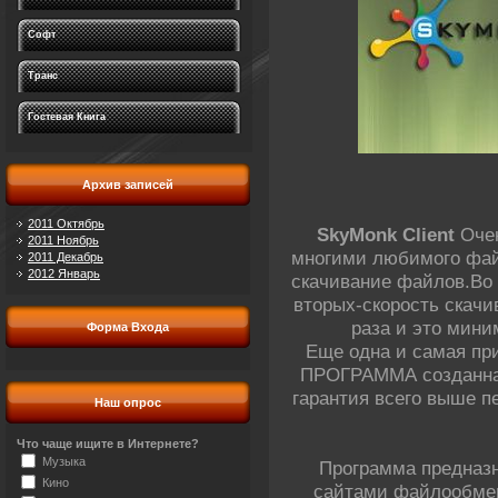
Софт
Транс
Гостевая Книга
Архив записей
2011 Октябрь
SkyMonk Client
Очен
2011 Ноябрь
многими любимого файло
2011 Декабрь
2012 Январь
скачивание файлов.Во 
вторых-скорость скачи
раза и это мини
Форма Входа
Еще одна и самая п
ПРОГРАММА созданная 
гарантия всего выше п
Наш опрос
Что чаще ищите в Интернете?
Музыка
Программа предназн
Кино
сайтами файлообмен