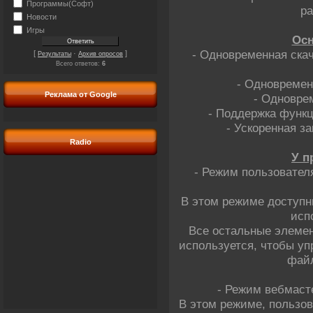
Программы(Софт)
ра
Новости
Игры
Осн
- Одновременная скач
[
·
]
Результаты
Архив опросов
Всего ответов:
6
- Одновремен
Реклама от Google
- Одновре
- Поддержка функц
- Ускоренная з
Radio
У п
- Режим пользовател
В этом режиме доступн
исп
Все остальные элемен
используется, чтобы уп
файл
- Режим вебмаст
В этом режиме, пользов