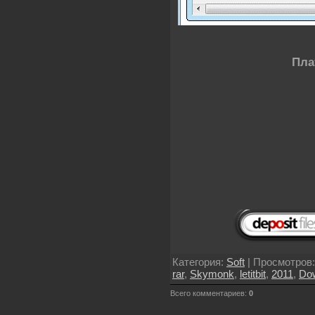
Пла
Категория
:
Soft
|
Просмотров
rar
,
Skymonk
,
letitbit
,
2011
,
Do
Всего комментариев
:
0