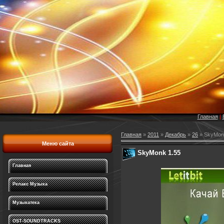
Главная
|
Главная
»
2011
»
Декабрь
»
26
» SkyMon
Меню сайта
SkyMonk 1.55
Главная
Релакс Музыка
Музыкатека
OST-SOUNDTRACKS