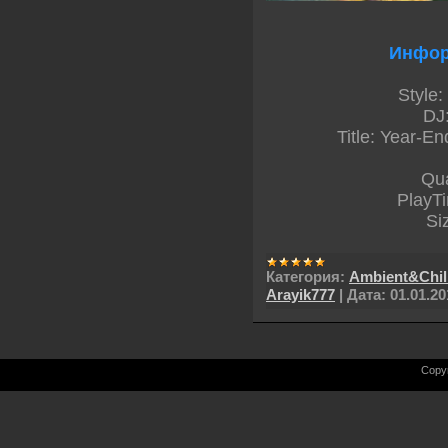
Инфор
Style:
DJ
Title: Year-E
Qua
PlayT
Si
Категория:
Ambient&Chil
Arayik777
|
Дата:
01.01.20
Copy