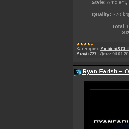
Style:
Ambient, 
Quality:
320 kbp
Total 
Si
Категория:
Ambient&Chil
Arayik777
|
Дата:
04.01.20
Ryan Farish – 