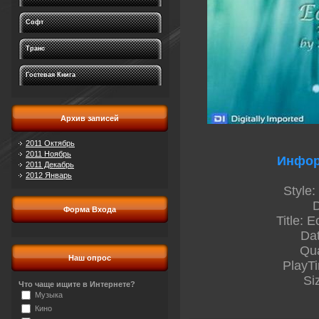
Софт
Транс
Гостевая Книга
Архив записей
2011 Октябрь
2011 Ноябрь
Инфор
2011 Декабрь
2012 Январь
Style:
Форма Входа
Title: 
Da
Qua
Наш опрос
PlayT
Si
Что чаще ищите в Интернете?
Музыка
Кино