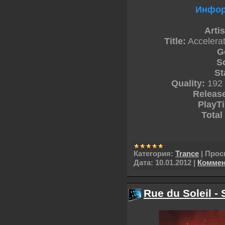
Инфор
Artis
Title:
Accelerat
G
S
St
Quality:
192 
Releas
PlayT
Total
Категория:
Trance
|
Прос
Дата:
10.01.2012
|
Коммен
Rue du Soleil -