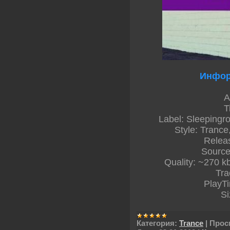
Инфор
A
T
Label: Sleepingr
Style: Trance
Relea
Source
Quality: ~270 kb
Tra
PlayT
Si
Категория:
Trance
|
Прос