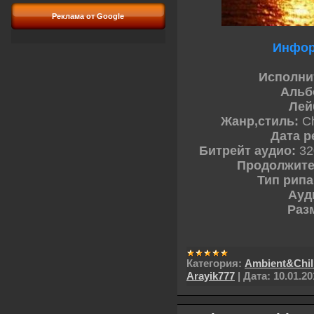
Реклама от Google
Инфор
Исполни
Альб
Лей
Жанр,стиль:
Ch
Дата р
Битрейт аудио:
320
Продолжите
Тип рипа
Ауд
Раз
Категория:
Ambient&Chil
Arayik777
|
Дата:
10.01.20