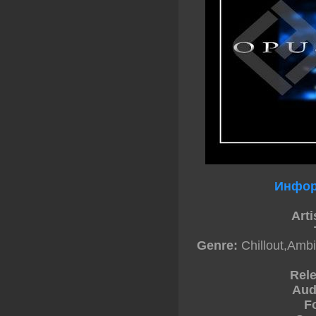
Инфор
Arti
Genre:
Chillout,Amb
Rel
Aud
F