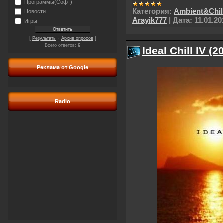
Программы(Софт)
Категория:
Ambient&Chil
Новости
Arayik777
|
Дата:
11.01.20
Игры
[
·
]
Результаты
Архив опросов
Всего ответов:
6
Ideal Chill IV (2
Реклама от Google
Radio