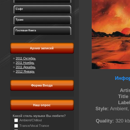
Софт
Транс
Гостевая Книга
Архив записей
2011 Октябрь
2011 Ноябрь
2011 Декабрь
2012 Январь
Инфор
Форма Входа
Arti
Title
Label
Наш опрос
Style:
Ambient, 
Какой стиль музыки Вы любите?
Quality:
320 kbp
Ambient/Chillout
Trance/Vocal Trance