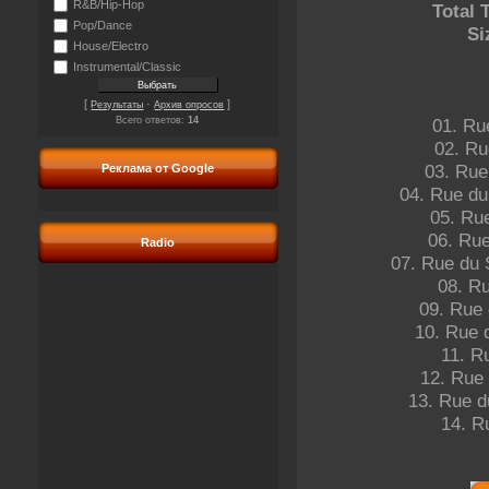
R&B/Hip-Hop
Total 
Pop/Dance
Si
House/Electro
Instrumental/Classic
[
·
]
Результаты
Архив опросов
01. Ru
Всего ответов:
14
02. Ru
03. Rue 
Реклама от Google
04. Rue du
05. Ru
06. Rue
Radio
07. Rue du 
08. Ru
09. Rue 
10. Rue d
11. Ru
12. Rue 
13. Rue d
14. Ru