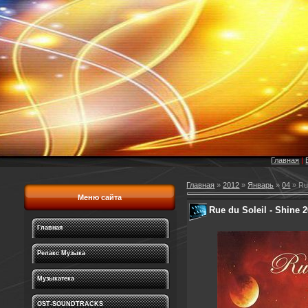
Главная
|
Главная
»
2012
»
Январь
»
04
» Rue
Меню сайта
Rue du Soleil - Shine 
Главная
Релакс Музыка
Музыкатека
OST-SOUNDTRACKS