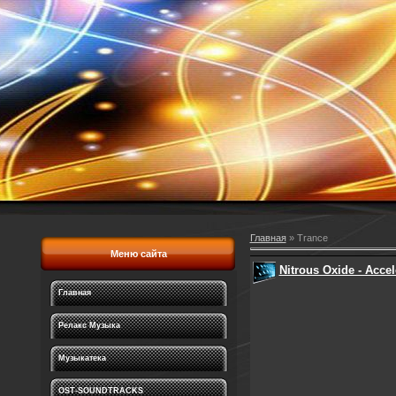
Главная
»
Trance
Меню сайта
Nitrous Oxide - Accel
Главная
Релакс Музыка
Музыкатека
OST-SOUNDTRACKS