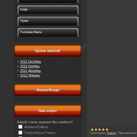
Софт
Транс
Гостевая Книга
Архив записей
2011 Октябрь
2011 Ноябрь
2011 Декабрь
2012 Январь
Форма Входа
Наш опрос
Какой стиль музыки Вы любите?
Ambient/Chillout
Trance/Vocal Trance
Категория:
Trance
|
Просмотров