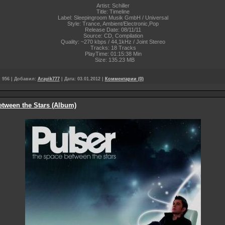
Artist: Schiller
Title: Timeline
Label: Sleepingroom Musik GmbH / Universal
Style: Trance, Ambient/Electronic,Pop
Release Date: 08/11/11
Source: CD, Compilation
Quality: ~270 kbps / 44,1kHz / Joint Stereo
Tracks: 18 Tracks
PlayTime: 01:15:38 Min
Size: 135.23 MB
:
956
|
Добавил:
Arayik777
|
Дата:
03.01.2012
|
Комментарии (0)
etween the Stars (Album)