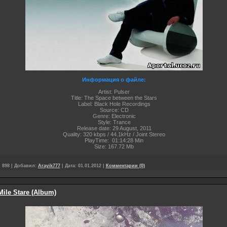
Информация о файле:
Artist: Pulser
Title: The Space between the Stars
Label: Black Hole Recordings
Source: CD
Genre: Electronic
Style: Trance
Release date: 29 August, 2011
Quality: 320 kbps / 44.1kHz / Joint Stereo
PlayTime: 01:14:28 Min
Size: 167.72 Mb
:
898
|
Добавил:
Arayik777
|
Дата:
01.01.2012
|
Комментарии (0)
ile Stare (Album)