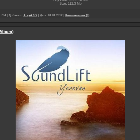
Size: 112.3 Mb
:
764
|
Добавил:
Arayik777
|
Дата:
01.01.2012
|
Комментарии (0)
(Album)