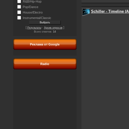
R&B/Hip-Hop
Pop/Dance
Schiller - Timeline (
House/Electro
Instrumental/Classic
[
·
]
Результаты
Архив опросов
Всего ответов:
14
Реклама от Google
Radio