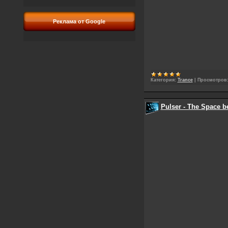
Реклама от Google
Категория:
Trance
|
Просмотров
Pulser - The Space b