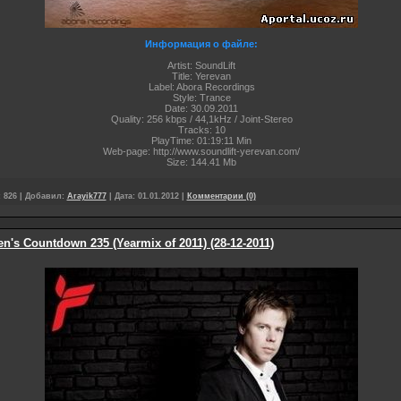
Информация о файле:
Artist: SoundLift
Title: Yerevan
Label: Abora Recordings
Style: Trance
Date: 30.09.2011
Quality: 256 kbps / 44,1kHz / Joint-Stereo
Tracks: 10
PlayTime: 01:19:11 Min
Web-page: http://www.soundlift-yerevan.com/
Size: 144.41 Mb
:
826
|
Добавил:
Arayik777
|
Дата:
01.01.2012
|
Комментарии (0)
en's Countdown 235 (Yearmix of 2011) (28-12-2011)