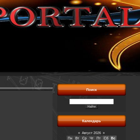
Поиск
Календарь
«
Август 2026
»
Пн
Вт
Ср
Чт
Пт
Сб
Вс