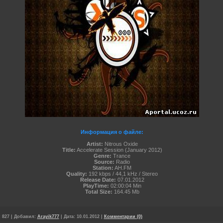
Информация о файле:
Artist:
Nitrous Oxide
Title:
Accelerate Session (January 2012)
Genre:
Trance
Source:
Radio
Station:
AH.FM
Quality:
192 kbps / 44,1 kHz / Stereo
Release Date:
07.01.2012
PlayTime:
02:00:04 Min
Total Size:
164.45 Mb
:
827
|
Добавил:
Arayik777
|
Дата:
10.01.2012
|
Комментарии (0)