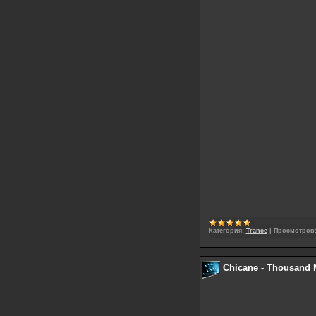
Категория:
Trance
|
Просмотров
Chicane - Thousand M