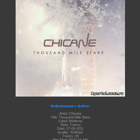
Информация о файле:
Artist: Chicane
Title: Thousand Mile Stare
Label: Moderna
Style: Trance
Date: 27-09-2011
Quality: 320kbps
Tracks: 09
PlayTime: 00:52:16 Min