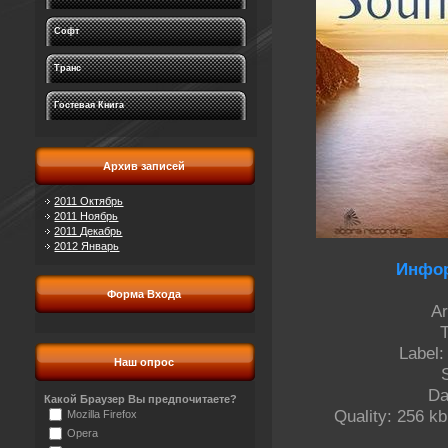
Софт
Транс
Гостевая Книга
Архив записей
2011 Октябрь
2011 Ноябрь
2011 Декабрь
2012 Январь
Инфор
Форма Входа
Ar
T
Label:
Наш опрос
Da
Какой Браузер Вы предпочитаете?
Quality: 256 kb
Mozilla Firefox
Opera