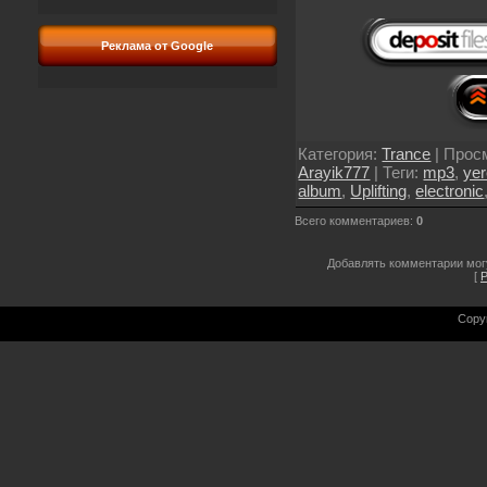
Реклама от Google
Категория
:
Trance
|
Прос
Arayik777
|
Теги
:
mp3
,
ye
album
,
Uplifting
,
electronic
Всего комментариев
:
0
Добавлять комментарии мог
[
Р
Copy