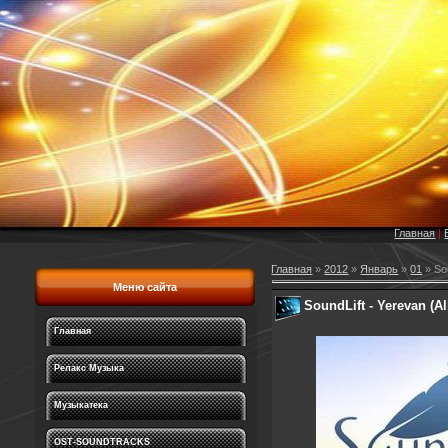
Главная
|
Главная
»
2012
»
Январь
»
01
» So
Меню сайта
SoundLift - Yerevan (A
Главная
Релакс Музыка
Музыкатека
OST-SOUNDTRACKS