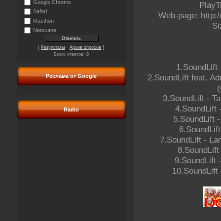
Google Chrome
PlayT
Safari
Web-page: http:/
Maxthon
Si
Netscape
[
·
]
Результаты
Архив опросов
Всего ответов:
8
1.SoundLift 
2.SoundLift feat. A
Реклама от Google
(
3.SoundLift - T
4.SoundLift 
Radio
5.SoundLift -
6.SoundLift
7.SoundLift - La
8.SoundLift 
9.SoundLift 
10.SoundLift 