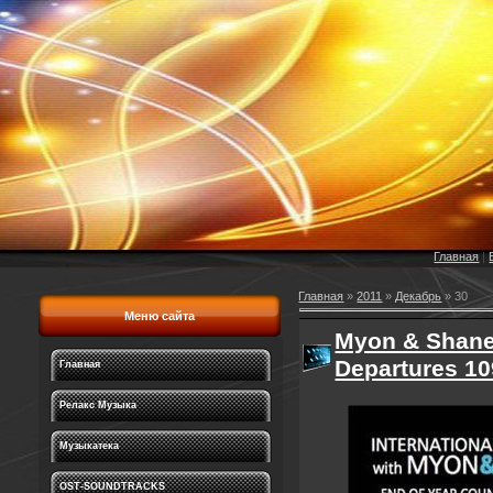
Главная
|
Главная
»
2011
»
Декабрь
»
30
Меню сайта
Myon & Shane 
Departures 10
Главная
Релакс Музыка
Музыкатека
OST-SOUNDTRACKS