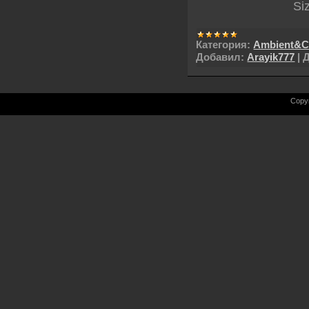
Si
Категория:
Ambient&Ch
Добавил:
Arayik777
|
Д
Copy