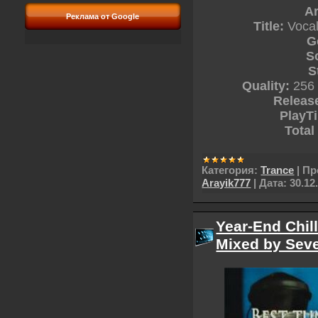
Ar
Реклама от Google
Title:
Vocal
G
S
S
Quality:
256 
Releas
PlayT
Total
Категория:
Trance
|
Пр
Arayik777
|
Дата:
30.12
Year-End Chil
Mixed by Seve