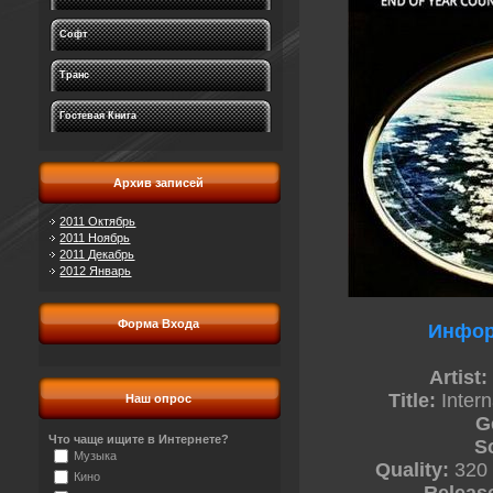
Софт
Транс
Гостевая Книга
Архив записей
2011 Октябрь
2011 Ноябрь
2011 Декабрь
2012 Январь
Форма Входа
Инфор
Artist:
Title:
Intern
Наш опрос
G
Что чаще ищите в Интернете?
S
Музыка
Quality:
320 
Кино
Releas