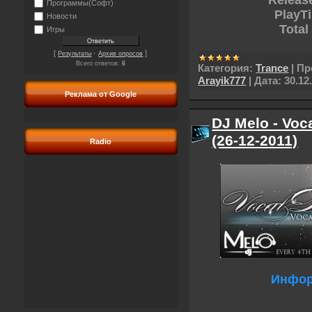
Программы(Софт)
PlayT
Новости
Total
Игры
[
·
]
Результаты
Архив опросов
Всего ответов:
6
Категория:
Trance
|
Пр
Arayik777
|
Дата:
30.12
Реклама от Google
DJ Melo - Voc
(26-12-2011)
Radio
Инфор