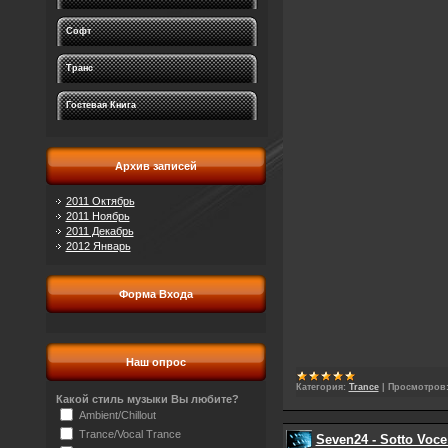
Софт
Транс
Гостевая Книга
Архив записей
2011 Октябрь
2011 Ноябрь
2011 Декабрь
2012 Январь
Форма Входа
Наш опрос
Категория:
Trance
|
Просмотров
Какой стиль музыки Вы любите?
Ambient/Chillout
Trance/Vocal Trance
Seven24 - Sotto Voce