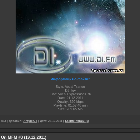
Информация о файле:
Style: Vocal Trance
DJ: Iqy
Title: Vocal Expressions 76
Date: 21.12.2011
Quality: 320 kbps
Playtime: 01:57:48 min
Size: 269.65 Mb
:
563
|
Добавил:
Arayik777
|
Дата:
23.12.2011
|
Комментарии (0)
 On MFM #3 (19.12.2011)