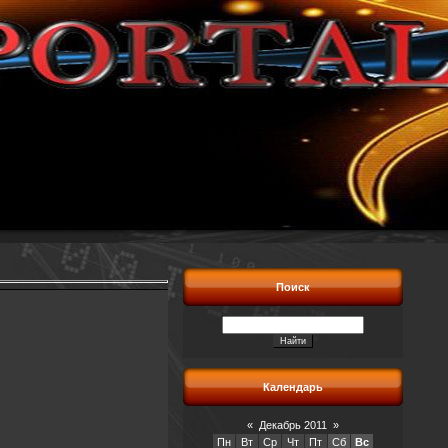
Поиск
Календарь
«
Декабрь 2011
»
Пн
Вт
Ср
Чт
Пт
Сб
Вс