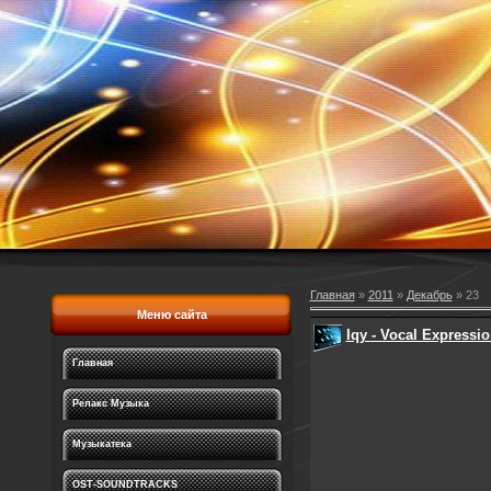
Главная
»
2011
»
Декабрь
»
23
Меню сайта
Iqy - Vocal Expressio
Главная
Релакс Музыка
Музыкатека
OST-SOUNDTRACKS