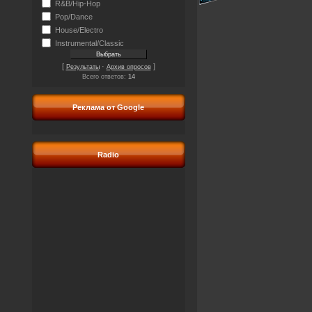
R&B/Hip-Hop
Pop/Dance
House/Electro
Instrumental/Classic
[
·
]
Результаты
Архив опросов
Всего ответов:
14
Реклама от Google
Radio