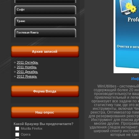
Софт
Транс
Гостевая Книга
Архив записей
2011 Октябрь
2011 Ноябрь
2011 Декабрь
2012 Январь
Инф
WinUtilities - системн
содержащий более 20 ин
Форма Входа
производительности ваш
привлекательный и легк
организует все задачи по
статистику там, где это
инструменты, включая Ч
реестра, Оптимизатор па
Наш опрос
для резервирования реест
Инструмент для поиска ду
многие другие. Программ
Какой Браузер Вы предпочитаете?
удаления следов интернет 
Mozilla Firefox
широкий спектр инструм
Opera
которые не так-