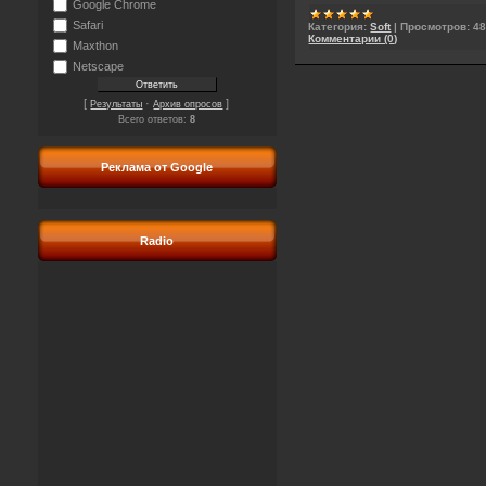
Google Chrome
Safari
Категория:
Soft
|
Просмотров:
4
Комментарии (0)
Maxthon
Netscape
[
·
]
Результаты
Архив опросов
Всего ответов:
8
Реклама от Google
Radio