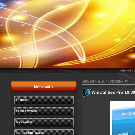
Главная
|
Главная
»
2011
»
Декабрь
»
10
Меню сайта
WinUtilities Pro 10.3
Главная
Релакс Музыка
Музыкатека
OST-SOUNDTRACKS