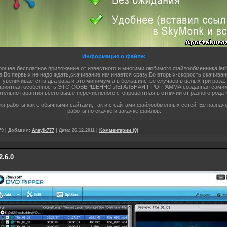
Информация о файле:
ошее бесплатное приложение от известного и многими любимого файлообменника letitb
в.Во первых не надо ждать,скачивание начинается сразу.Во вторых-скорость скачива
увеличивается в два раза и это минимум,а в большинстве случаев в целых три раза.
 приятная особенность:ЭТО СОВЕРШЕННО ЛЕГАЛЬНАЯ ПРОГРАММА созданная сами
овательно гарантия всего выше перечисленого стопроцентная,в отличии от разного рода 
я работы как с обычными сайтами, так и с сайтами файлообменных сетей. Ее назначе
работы по скачке и закачке файлов.
79
|
Добавил:
Arayik777
|
Дата:
26.12.2011
|
Комментарии (0)
2.6.0