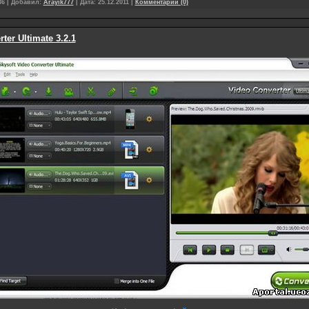
36
|
Добавил:
Arayik777
|
Дата:
25.12.2011
|
Комментарии (0)
ter Ultimate 3.2.1