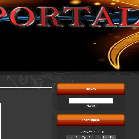
Поиск
Календарь
«
Август 2026
»
Пн
Вт
Ср
Чт
Пт
Сб
Вс