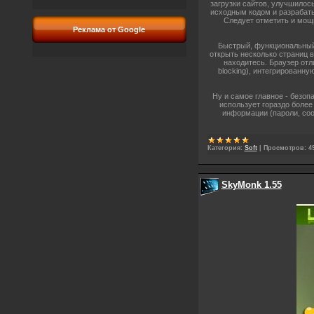
загрузки сайтов, улучшилос
исходным кодом и разрабат
Следует отметить и мощн
Реклама от Google
Быстрый, функциональный, 
открыть несколько страниц 
находитесь. Браузер от
blocking), интегрированну
Ну и самое главное - безопа
использует гораздо более
информации (пароли, coo
Категория:
Soft
|
Просмотров:
4
SkyMonk 1.55