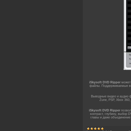
iSkysoft DVD Ripper
может 
файлы. Поддерживаемые ви
Выводные видео и аудио фа
Zune, PSP, Xbox 360,
iSkysoft DVD Ripper
позвол
контраст, глубину, выбор 
главы и даже объединение