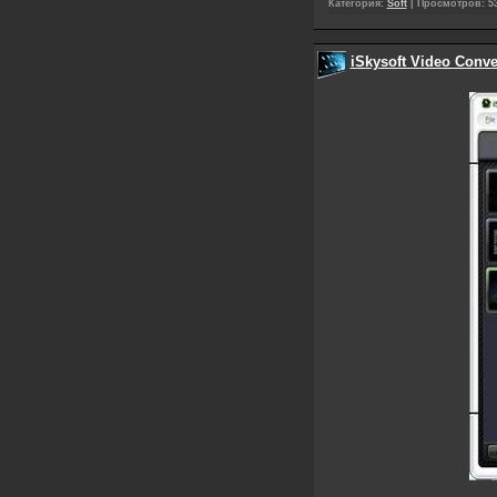
Категория:
Soft
|
Просмотров:
5
iSkysoft Video Conver