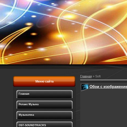
Главная
»
Soft
Меню сайта
Обои с изображение
Главная
Релакс Музыка
Музыкатека
OST-SOUNDTRACKS