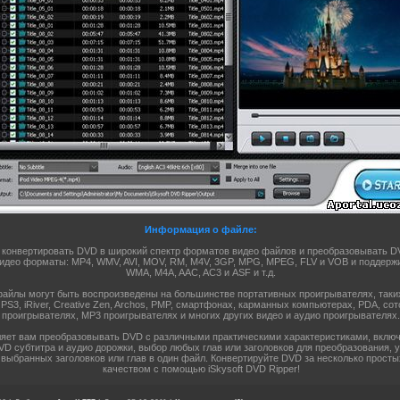
Информация о файле:
конвертировать DVD в широкий спектр форматов видео файлов и преобразовывать D
део форматы: MP4, WMV, AVI, MOV, RM, M4V, 3GP, MPG, MPEG, FLV и VOB и поддерж
WMA, M4A, AAC, AC3 и ASF и т.д.
йлы могут быть воспроизведены на большинстве портативных проигрывателях, таких ка
 PS3, iRiver, Creative Zen, Archos, PMP, смартфонах, карманных компьютерах, PDA, с
проигрывателях, MP3 проигрывателях и многих других видео и аудио проигрывателях.
яет вам преобразовывать DVD с различными практическими характеристиками, включа
DVD субтитра и аудио дорожки, выбор любых глав или заголовков для преобразования, 
 выбранных заголовков или глав в один файл. Конвертируйте DVD за несколько прост
качеством с помощью iSkysoft DVD Ripper!