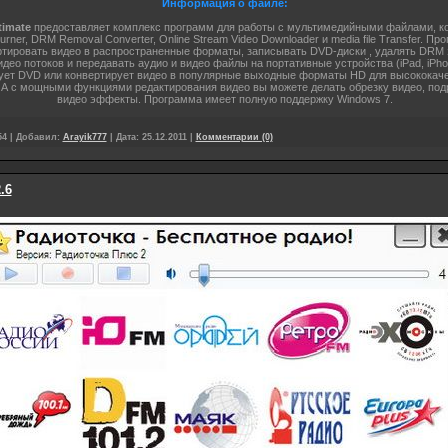
Информация о файле:
timate
предоставляет комплекс программ для работы с мультимедийными файлами, ко
urner, DRM Removal Converter, Online Stream Video Downloader и media file Transfer. П
ртировать видео в распространенные форматы, записывать DVD-диски , удалять DRM з
део потоков и передавать аудио и видео файлы на портативные устройства (iPad, iPhon
ует DVD или конвертирует видео в популярные выходные форматы HD для высококаче
 А с мощными функциями редактирования видео вы можете делать обрезку видео, под
видео эффекты. Программа имеет полную поддержку Windows 7.
54
|
Добавил:
Arayik777
|
Дата:
25.12.2011
|
Комментарии (0)
.6