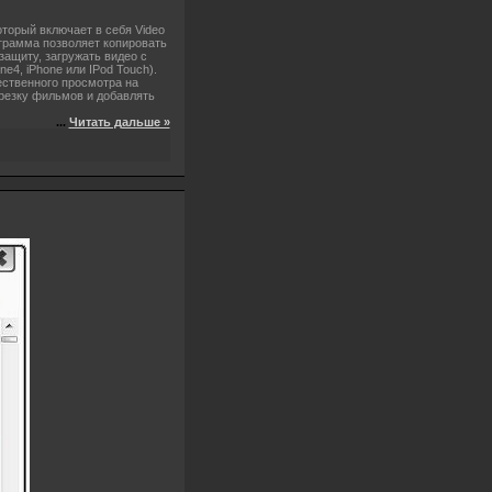
торый включает в себя Video
рограмма позволяет копировать
ащиту, загружать видео с
e4, iPhone или IPod Touch).
ственного просмотра на
резку фильмов и добавлять
...
Читать дальше »