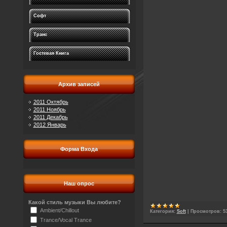
Софт
Транс
Гостевая Книга
Архив записей
2011 Октябрь
2011 Ноябрь
2011 Декабрь
2012 Январь
Форма Входа
Наш опрос
Какой стиль музыки Вы любите?
Ambient/Chillout
Категория:
Soft
|
Просмотров:
5
Trance/Vocal Trance