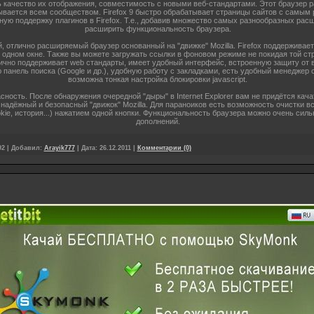
ь качество их отображения, совместимость с новыми веб-стандартами. Этот браузер 
ывается всем сообществом. Firefox 9 быстро обрабатывает страницы сайтов с самы
ую поддержку плагинов в Firefox. Т.е., добавив множество самых разнообразных рас
расширить функциональность браузера.
отлично расширяемый браузер основанный на "движке" Mozilla. Firefox поддерживает 
в одном окне. Также вы можете загружать ссылки в фоновом режиме не покидая той ст
лично поддерживает web стандарты, имеет удобный интерфейс, встроенную защиту от
ю панель поиска (Google и др.), удобную работу с закладками, есть удобный менеджер 
возможна тонкая настройка блокировки javascript.
сность. После обнаружения очередной "дыры" в Internet Explorer вам не придётся кача
 надёжный и безопасный "движок" Mozilla. Для параноиков есть возможность очистки в
kie, история...) нажатием одной кнопки. Функциональность браузера можно очень сил
дополнений.
92
|
Добавил:
Arayik777
|
Дата:
26.12.2011
|
Комментарии (0)