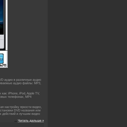
VD аудио в различные аудио
иваемые аудио файлы: MP3,
к: iPhone, iPod, Apple TV,
отовых телефонах, MP4
я настройку яркости видео,
установки DVD названия или
ых действий и лучшим видео
...
Читать дальше »