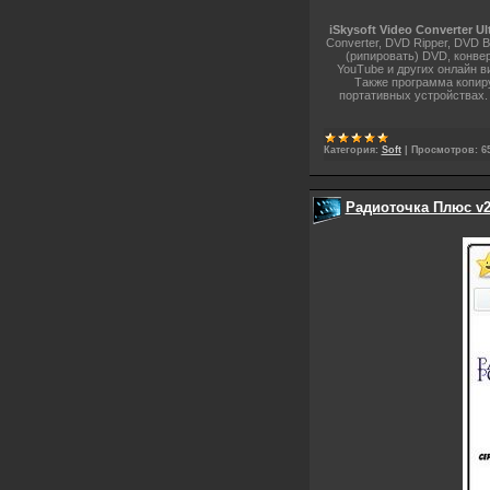
iSkysoft Video Converter Ul
Converter, DVD Ripper, DVD B
(рипировать) DVD, конве
YouTube и других онлайн ви
Также программа копир
портативных устройствах.
Категория:
Soft
|
Просмотров:
6
Радиоточка Плюс v2