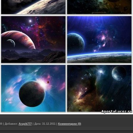
39
|
Добавил:
Arayik777
|
Дата:
31.12.2011
|
Комментарии (0)