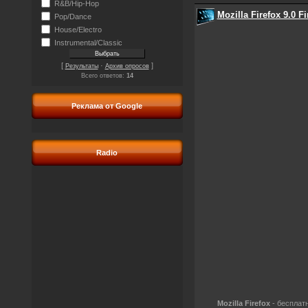
R&B/Hip-Hop
Mozilla Firefox 9.0 Fi
Pop/Dance
House/Electro
Instrumental/Classic
[
·
]
Результаты
Архив опросов
Всего ответов:
14
Реклама от Google
Radio
Mozilla Firefox
- бесплатн