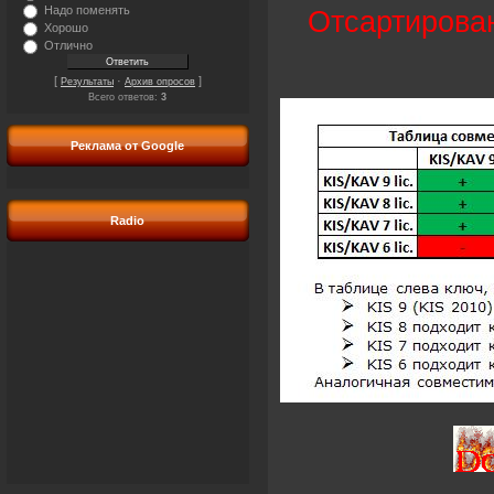
Надо поменять
Отсартирова
Хорошо
Отлично
[
·
]
Результаты
Архив опросов
Всего ответов:
3
Реклама от Google
Radio