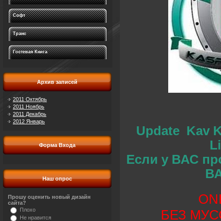
Софт
Транс
Гостевая Книга
Архив записей
2011 Октябрь
2011 Ноябрь
2011 Декабрь
2012 Январь
Update Kav Ke
Li
Форма Входа
Если у ВАС пр
ВА
Наш опрос
ON
Прошу оценить новый дизайн
сайта?
Плохо
БЕЗ МУС
Не нравится