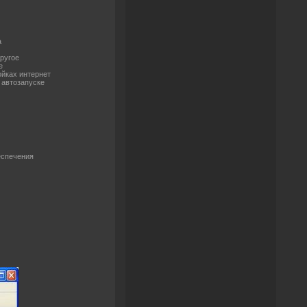
а
ругое
е
ойках интернет
 автозапуске
еспечения