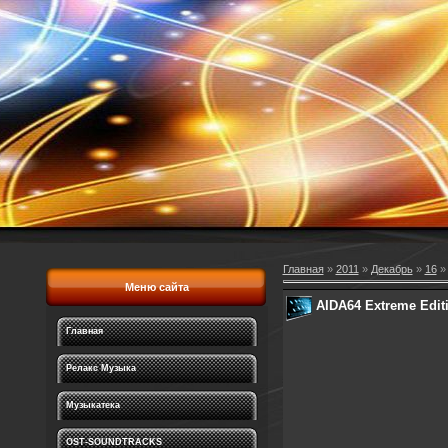
Главная
»
2011
»
Декабрь
»
16
» 
Меню сайта
AIDA64 Extreme Editi
Главная
Релакс Музыка
Музыкатека
OST-SOUNDTRACKS