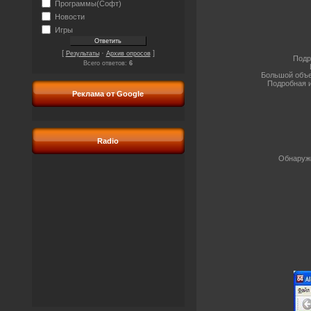
Программы(Софт)
Новости
Игры
[
·
]
Результаты
Архив опросов
Подр
Всего ответов:
6
Большой объе
Подробная 
Реклама от Google
Radio
Обнаруже