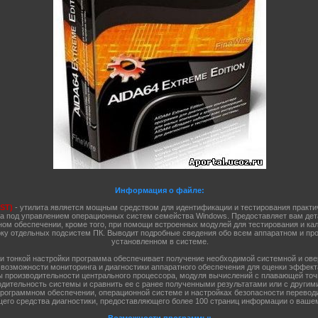
Информация о файле:
ST)
- утилита является мощным средством для идентификации и тестирования практ
а под управлением операционных систем семейства Windows. Предоставляет вам дет
ом обеспечении, кроме того, при помощи встроенных модулей для тестирования и ка
ку отдельных подсистем ПК. Выводит подробные сведения обо всем аппаратном и пр
установленном в системе.
 и тонкой настройки программа обеспечивает получение необходимой системной и ов
возможности мониторинга и диагностики аппаратного обеспечения для оценки эффект
ты производительности центрального процессора, модуля вычислений с плавающей точ
дительность системы и сравнить ее с ранее полученными результатами или с другими
рограммном обеспечении, операционной системе и настройках безопасности переводи
го средства диагностики, предоставляющего более 100 страниц информации о ваше
Возможности программы: