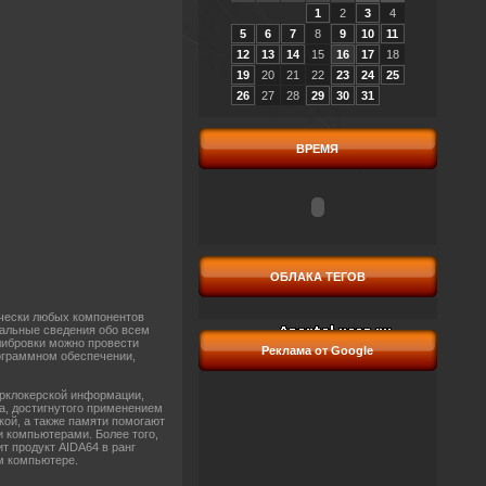
1
2
3
4
5
6
7
8
9
10
11
12
13
14
15
16
17
18
19
20
21
22
23
24
25
26
27
28
29
30
31
ВРЕМЯ
ОБЛАКА ТЕГОВ
ически любых компонентов
альные сведения обо всем
либровки можно провести
Реклама от Google
ограммном обеспечении,
ерклокерской информации,
а, достигнутого применением
кой, а также памяти помогают
 компьютерами. Более того,
т продукт AIDA64 в ранг
м компьютере.