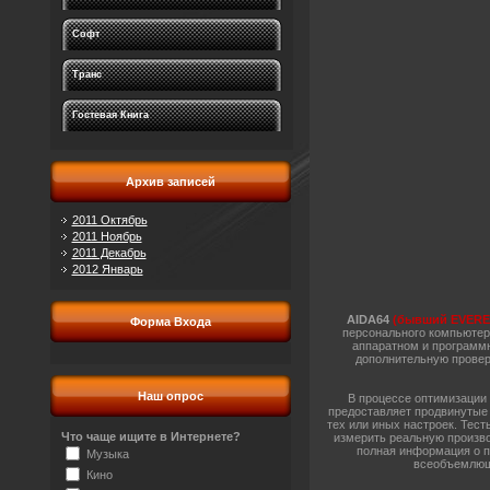
Софт
Транс
Гостевая Книга
Архив записей
2011 Октябрь
2011 Ноябрь
2011 Декабрь
2012 Январь
AIDA64
(бывший EVERE
Форма Входа
персонального компьютер
аппаратном и программн
дополнительную провер
Наш опрос
В процессе оптимизации
предоставляет продвинутые 
тех или иных настроек. Тес
Что чаще ищите в Интернете?
измерить реальную произво
полная информация о п
Музыка
всеобъемлюще
Кино