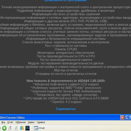
Точная низкоуровневая информация о материнской плате и центральном процессоре
Подробная информация о видеоадаптере, драйверах и мониторе
Информация обо всех устройствах хранения
Исчерпывающая информация о сетевых адаптерах, мультимедиа и устройствах ввод
Информация о другом железе (PCI, PnP, PCMCIA, USB)
обная информация о Windows, включая дату установки, лицензионный ключ и многое д
Информация об общих сетевых ресурсах, список пользователей, групп и многое друго
м информации о сетевом статусе, учетных записях почты, сетевых ресурсах и настр
информация об установленных программах, запланированных задачах и программах в
Информация о безопасности операционной системы
Список межсетевых экранов, антишпионов и антитроянов
Тест стабильности системы
Панель CPUID
Мониторинг аппаратного обеспечения
Тесты производительности CPU и FPU
Тесты производительности памяти
Модуль тестирования производительности дисков
ние возможных проблем настройки и совместимости программного и аппаратного об
Мастер отчетов
Отправка по почте и распечатка отчетов
New features & improvements in AIDA64 1.85.1600:
* Advanced multi-device Logitech LCD support
* Preliminary support for AMD "Trinity” processors
* Improved support for Socket FM1 motherboards
* Temperature, fan speed, voltage correction
* GPU details for nVIDIA GeForce 510, GeForce GTX 580M
* OpenGL 4.2 support
Скриншоты: