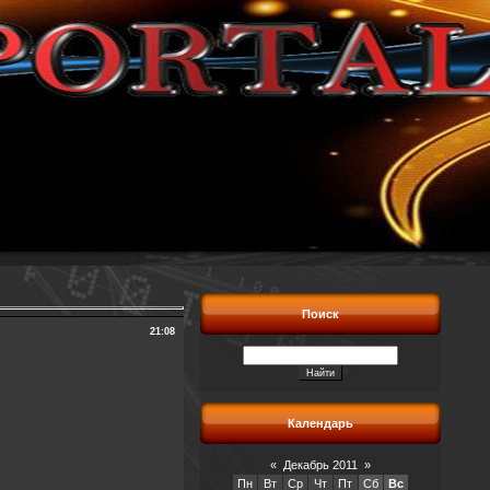
Поиск
21:08
Календарь
«
Декабрь 2011
»
Пн
Вт
Ср
Чт
Пт
Сб
Вс