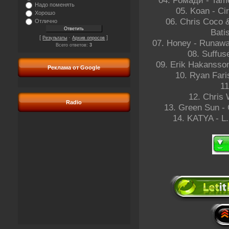
Надо поменять
05. Koan - Ci
Хорошо
06. Chris Coco 
Отлично
Bati
[
·
]
Результаты
Архив опросов
07. Honey - Runawa
Всего ответов:
3
08. Suffus
09. Erik Hakansson 
Реклама от Google
10. Ryan Faris
11
12. Chris 
Radio
13. Green Sun - 
14. KATYA - L.