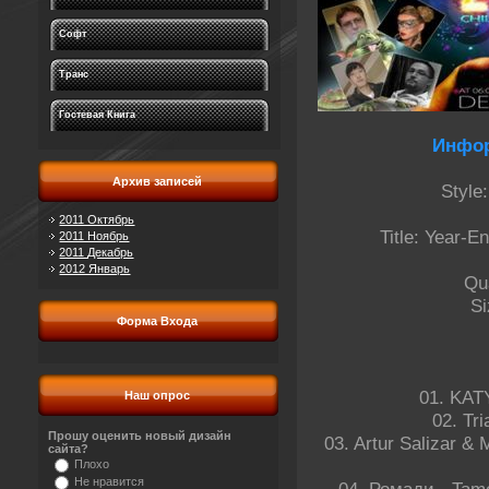
Софт
Транс
Гостевая Книга
Инфор
Архив записей
Style:
2011 Октябрь
Title: Year-E
2011 Ноябрь
2011 Декабрь
2012 Январь
Qu
Si
Форма Входа
01. KATY
Наш опрос
02. Tri
Прошу оценить новый дизайн
03. Artur Salizar & 
сайта?
Плохо
Не нравится
04. Ромади - Tam