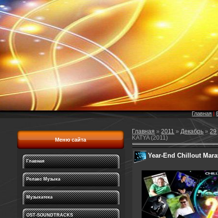
Главная
|
Главная
»
2011
»
Декабрь
»
29
KATYA (2011)
Меню сайта
Year-End Chillout Mara
Главная
Релакс Музыка
Музыкатека
OST-SOUNDTRACKS