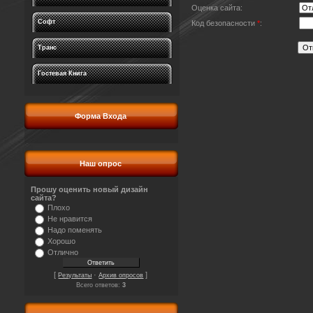
Оценка сайта:
Софт
Код безопасности
*
:
Транс
Гостевая Книга
Форма Входа
Наш опрос
Прошу оценить новый дизайн
сайта?
Плохо
Не нравится
Надо поменять
Хорошо
Отлично
[
·
]
Результаты
Архив опросов
Всего ответов:
3