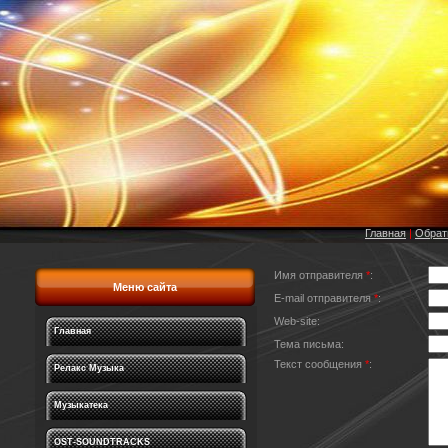
Главная
|
Обрат
Имя отправителя
*
:
Меню сайта
E-mail отправителя
*
:
Web-site:
Главная
Тема письма:
Текст сообщения
*
:
Релакс Музыка
Музыкатека
OST-SOUNDTRACKS