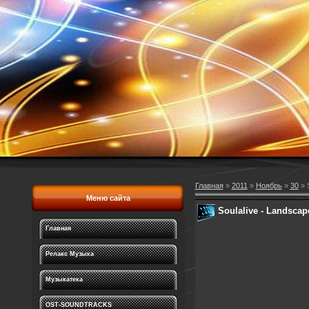
Главная
»
2011
»
Ноябрь
»
30
» S
Меню сайта
Soulalive - Landscape
Главная
Релакс Музыка
Музыкатека
OST-SOUNDTRACKS