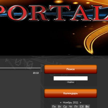
Поиск
23:13
Календарь
«
Ноябрь 2011
»
Пн
Вт
Ср
Чт
Пт
Сб
Вс