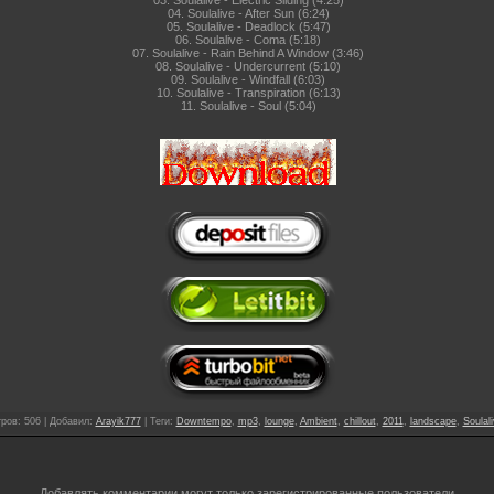
04. Soulalive -
After Sun
(6:24)
05. Soulalive - Deadlock (5:47)
06. Soulalive - Coma (5:18)
07. Soulalive - Rain Behind A Window (3:46)
08. Soulalive - Undercurrent (5:10)
09. Soulalive - Windfall (6:03)
10. Soulalive - Transpiration (6:13)
11. Soulalive - Soul (5:04)
тров
: 506 |
Добавил
:
Arayik777
|
Теги
:
Downtempo
,
mp3
,
lounge
,
Ambient
,
chillout
,
2011
,
landscape
,
Soulal
Добавлять комментарии могут только зарегистрированные пользователи.