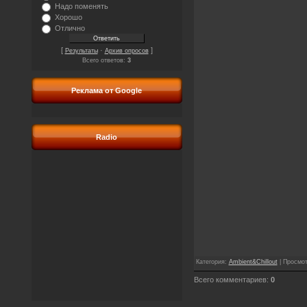
Надо поменять
Хорошо
Отлично
[
·
]
Результаты
Архив опросов
Всего ответов:
3
Реклама от Google
Radio
Категория
:
Ambient&Chillout
|
Просмо
Всего комментариев
:
0