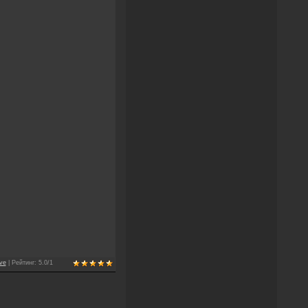
ive
|
Рейтинг
:
5.0
/
1