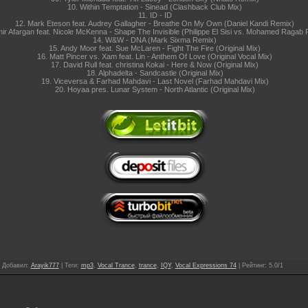
10. Within Temptation - Sinead (Clashback Club Mix)
11. ID - ID
12. Mark Eteson feat. Audrey Gallagher - Breathe On My Own (Daniel Kandi Remix)
mir Afargan feat. Nicole McKenna - Shape The Invisible (Philippe El Sisi vs. Mohamed Ragab
14. W&W - DNA (Mark Sixma Remix)
15. Andy Moor feat. Sue McLaren - Fight The Fire (Original Mix)
16. Matt Pincer vs. Xam feat. Lin - Anthem Of Love (Original Vocal Mix)
17. David Rull feat. christina Kokai - Here & Now (Original Mix)
18. Alphadelta - Sandcastle (Original Mix)
19. Viceversa & Farhad Mahdavi - Last Novel (Farhad Mahdavi Mix)
20. Hoyaa pres. Lunar System - North Atlantic (Original Mix)
|
Добавил
:
Arayik777
|
Теги
:
mp3
,
Vocal Trance
,
trance
,
IQY
,
Vocal Expressions 74
|
Рейтинг
:
5.0
/
1