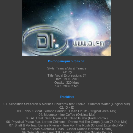
Информация о файле:
Style: Trance/Vocal Trance
DJ: Iqy
Title: Vocal Expressions 74
Date: 19.10.2011
Quality: 320 kbps
Size:
280.02 Mb
Tracklist:
01. Sebastian Szczerek & Mariusz Szczerek feat. Stelko - Summer Water (Original Mix)
02. ID - ID
03. Fabio XB feat. Simona Barbieri - Flash Of Life (Original Vocal Mix)
04. Moonpax - Ice Coffee (Original Mix)
05. ATB feat. Sean Ryan - All I Need Is You (Fade Remix)
06. Physical Phase feat. Loreen Chimenti - Donne Moi Ton Corps (Lean 78 Dub Mix)
07. Snatt & Vix feat. Denise Rivera - Here For The Rush (Original Extended Mix)
08. JP Bates & Antonia Lucas - Closer (Jonas Hornblad Remix)
09. Tyler Michaud feat. Tiff Lacey - London Sky (Nhato Remix)