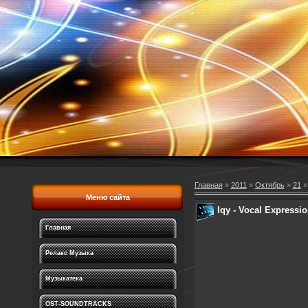
Главная
»
2011
»
Октябрь
»
21
» 
Меню сайта
Iqy - Vocal Expressi
Главная
Релакс Музыка
Музыкатека
OST-SOUNDTRACKS