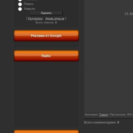
Плохо
Ужасно
13. A
[
·
]
Результаты
Архив опросов
Всего ответов:
8
Реклама от Google
Radio
Категория
:
Trance
|
Просмотров
: 905 
Всего комментариев
:
0