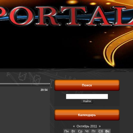
Поиск
20:54
Календарь
«
Октябрь 2011
»
Пн
Вт
Ср
Чт
Пт
Сб
Вс