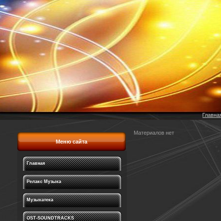
Главна
Материалов нет
Меню сайта
Главная
Релакс Музыка
Музыкатека
OST-SOUNDTRACKS