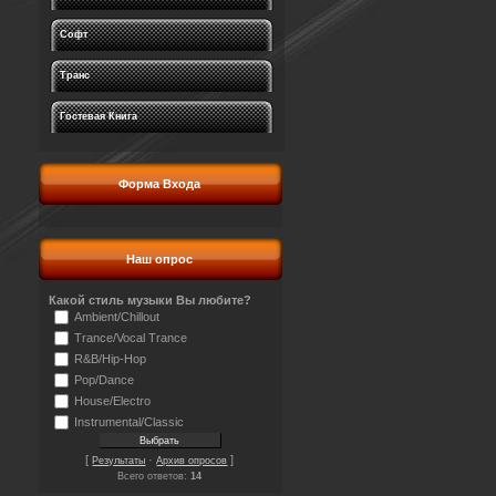
Софт
Транс
Гостевая Книга
Форма Входа
Наш опрос
Какой стиль музыки Вы любите?
Ambient/Chillout
Trance/Vocal Trance
R&B/Hip-Hop
Pop/Dance
House/Electro
Instrumental/Classic
[
·
]
Результаты
Архив опросов
Всего ответов:
14