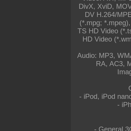
DivX, XviD, MO
DV H.264/MPE
(*.mpg; *.mpeg)
TS HD Video (*.
HD Video (*.wm
Audio: MP3, WM
RA, AC3, 
Ima
- iPod, iPod nano
- iP
- General 3