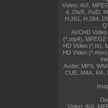
Video: AVI, MPE
4, DivX, XviD,
H.261, H.264, 
Q
AVCHD Video 
(*.mp4), MPEG2 
HD Video (*.ts),
HD Video (*.mov)
Int
Audio: MP3, WM
CUE, M4A, RA, 
Ima
Out
Video: AVI, M