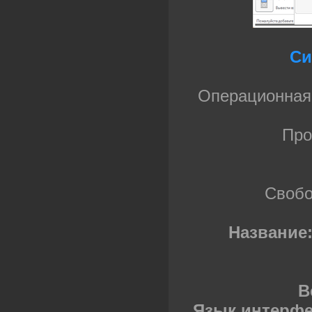
Си
Операционная 
Про
Свобо
Название
В
Язык интерфе