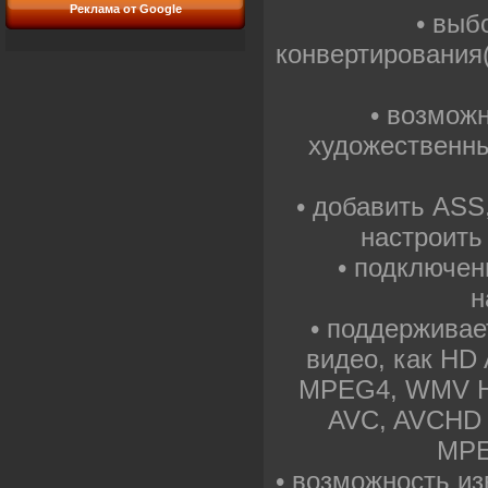
Реклама от Google
• выб
конвертирования
• возмож
художественные
• добавить ASS
настроить
• подключен
н
• поддерживае
видео, как HD
MPEG4, WMV H
AVC, AVCHD 
MPE
• возможность из