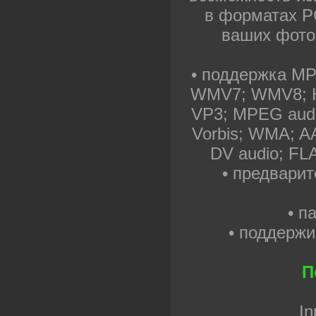
в форматах PG
ваших фото
• поддержка M
WMV7; WMV8; H2
VP3; MPEG audio
Vorbis; WMA; A
DV audio; FL
• предвари
• п
• поддерж
П
In