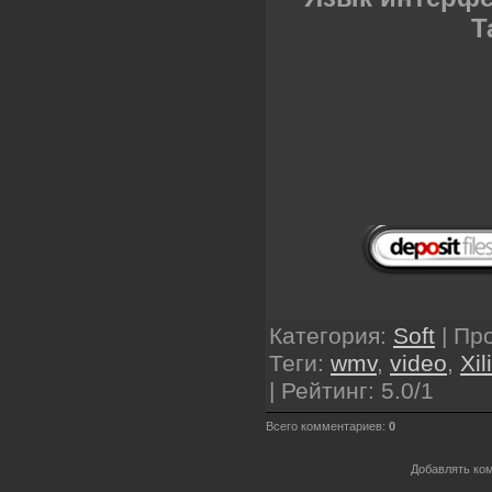
Т
Категория
:
Soft
|
Пр
Теги
:
wmv
,
video
,
Xil
|
Рейтинг
:
5.0
/
1
Всего комментариев
:
0
Добавлять ком