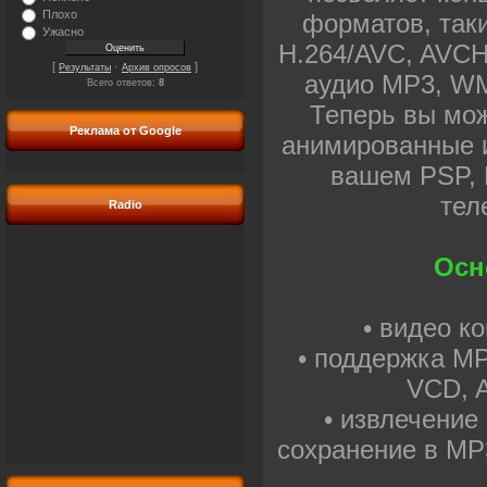
Плохо
форматов, таки
Ужасно
H.264/AVC, AVCH
[
·
]
Результаты
Архив опросов
аудио MP3, WM
Всего ответов:
8
Теперь вы мож
Реклама от Google
анимированные 
вашем PSP, P
тел
Radio
Осн
• видео к
• поддержка M
VCD, A
• извлечение
сохранение в MP