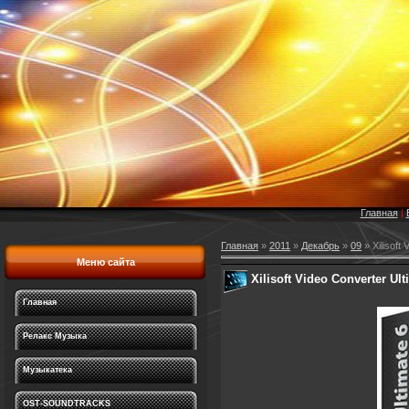
Главная
|
Главная
»
2011
»
Декабрь
»
09
» Xilisoft
Меню сайта
Xilisoft Video Converter Ult
Главная
Релакс Музыка
Музыкатека
OST-SOUNDTRACKS