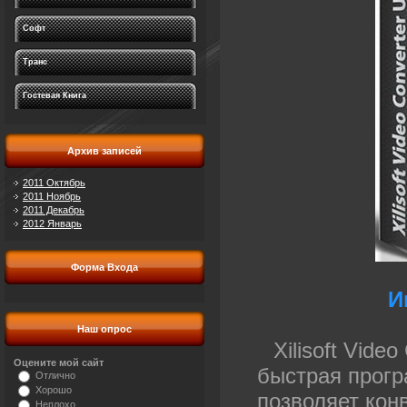
Софт
Транс
Гостевая Книга
Архив записей
2011 Октябрь
2011 Ноябрь
2011 Декабрь
2012 Январь
Форма Входа
И
Наш опрос
Xilisoft Vide
Оцените мой сайт
быстрая прог
Отлично
Хорошо
позволяет кон
Неплохо