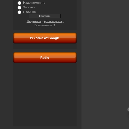
Надо поменять
Хорошо
Отлично
[
·
]
Результаты
Архив опросов
Всего ответов:
3
Реклама от Google
Radio