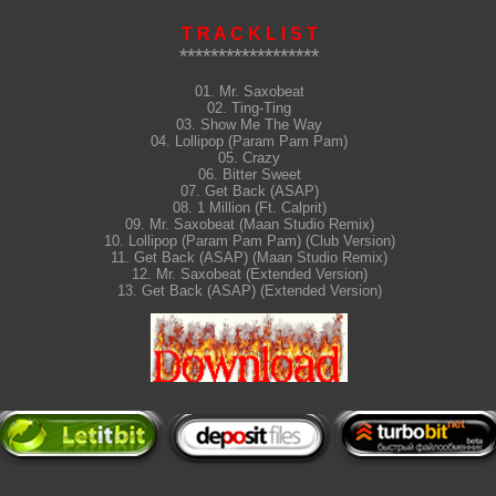
T R A C K L I S T
******************
01. Mr. Saxobeat

02. Ting-Ting

03. Show Me The Way

04. Lollipop (Param Pam Pam)

05. Crazy

06. Bitter Sweet

07. Get Back (ASAP)

08. 1 Million (Ft. Calprit)

09. Mr. Saxobeat (Maan Studio Remix)

10. Lollipop (Param Pam Pam) (Club Version)

11. Get Back (ASAP) (Maan Studio Remix)

12. Mr. Saxobeat (Extended Version)

13. Get Back (ASAP) (Extended Version)