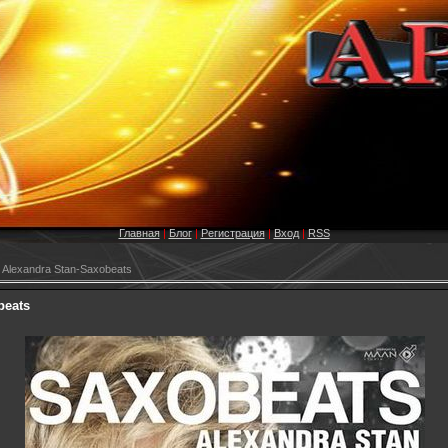
Главная
|
Блог
|
Регистрация
|
Вход
|
RSS
 Alexandra Stan-Saxobeats
beats