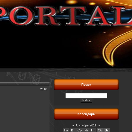
Поиск
23:08
Календарь
«
Октябрь 2011
»
Пн
Вт
Ср
Чт
Пт
Сб
Вс