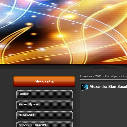
Главная
»
2011
»
Октябрь
»
27
»
Меню сайта
Alexandra Stan-Saxo
Главная
Релакс Музыка
Музыкатека
OST-SOUNDTRACKS